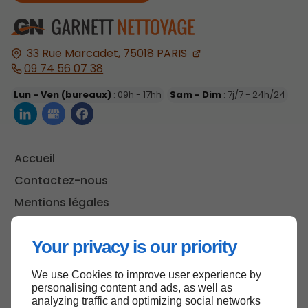
33 Rue Marcadet,
75018
PARIS
09 74 56 07 38
Lun - Ven (bureaux)
: 09h - 17hh
Sam - Dim
: 7j/7 - 24h/24
Accueil
Contactez-nous
Mentions légales
Plan du site
Your privacy is our priority
We use Cookies to improve user experience by
Haut de page
personalising content and ads, as well as
analyzing traffic and optimizing social networks